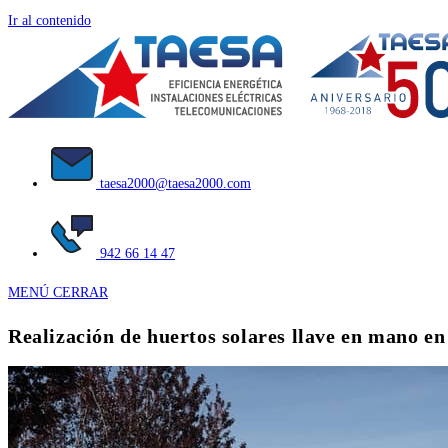
Ir al contenido
taesa2000@taesa2000.com
942 66 14 47
MENÚ
CERRAR
Realización de huertos solares llave en mano e