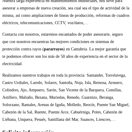
Nuestra larga experiencia en mantenimientos industriales, nos sirve para
asesorar a empresas de nueva creación, sea cual sea el tipo de actividad de la
misma, así como ampliaciones de líneas de producción, reformas de cuadros
eléctricos, telecomunicaciones, CCTV, voz/datos,…
Contacta con nosotros, estaremos encantados de poder asesorarte, seguro
que con nosotros encuentras las mejores condiciones en sistemas de
protección contra rayos (
pararrayos
)
en Cantabria. La mejor garantía que
te podemos ofrecer son los más de 50 años de experiencia en el sector de la
electricidad.
Realizamos nuestros trabajos en toda la provincia: Santander, Torrelavega,
Castro Urdiales, Laredo, Solares, Santoña, Noja, Isla, Reinosa, Arnuero,
Colindres, Ajo, Ampuero, Sarón, San Vicente de la Barquera, Comillas,
Astillero, Maliaño, Bezana, Muriedas, Renedo, Guarnizo, Beranga,
Solorzano, Ramales, Arenas de Iguña, Molledo, Reocín, Puente San Miguel,
Cabezón de la Sal, Ruente, Puente Arce, Cabuérniga, Potes, Cabezón de
Liébana, Unquera, Pesués, Santillana del Mar, Suances, Liencres,…