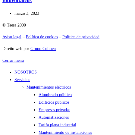
fotovoltaicos
marzo 3, 2023
© Taesa 2000
Aviso legal
–
Política de cookies
–
Política de privacidad
Diseño web por
Grupo Culmen
Cerrar menú
NOSOTROS
Servicios
Mantenimientos eléctricos
Alumbrado público
Edificios públicos
Empresas privadas
Automatizaciones
Tarifa plana industrial
Mantenimiento de instalaciones