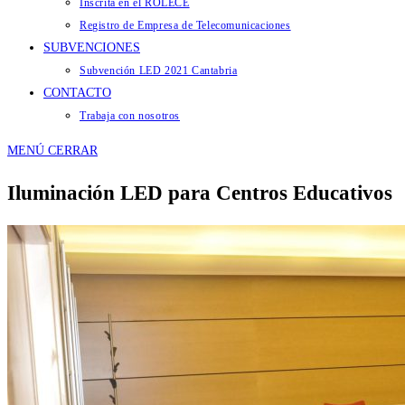
Inscrita en el ROLECE
Registro de Empresa de Telecomunicaciones
SUBVENCIONES
Subvención LED 2021 Cantabria
CONTACTO
Trabaja con nosotros
MENÚ
CERRAR
Iluminación LED para Centros Educativos